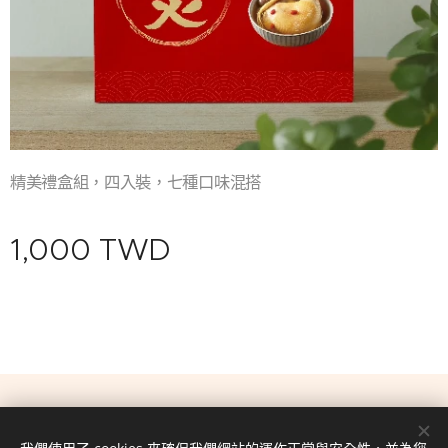
精美禮盒組，四入裝，七種口味混搭
1,000
TWD
© ccs20221113
由
Webnode
提供技術支援
Cookies