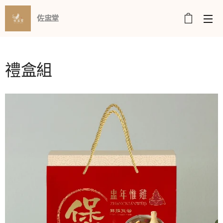
佐盅堂
禮盒組